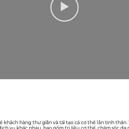
 khách hàng thư giãn và tái tạo cả cơ thể lẫn tinh thần. 
dịch vụ khác nhau, bao gồm trị liệu cơ thể, chăm sóc d