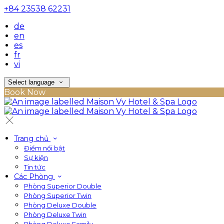
+84 23538 62231
de
en
es
fr
vi
Select language
Book Now
Trang chủ
Điểm nổi bật
Sự kiện
Tin tức
Các Phòng
Phòng Superior Double
Phòng Superior Twin
Phòng Deluxe Double
Phòng Deluxe Twin