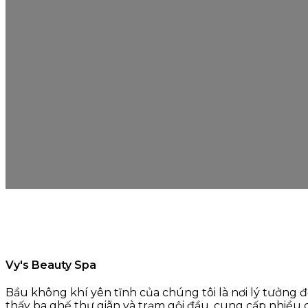
Vy's Beauty Spa
Bầu không khí yên tĩnh của chúng tôi là nơi lý tưởng để
thấy ba ghế thư giãn và trạm gội đầu, cung cấp nhiều 