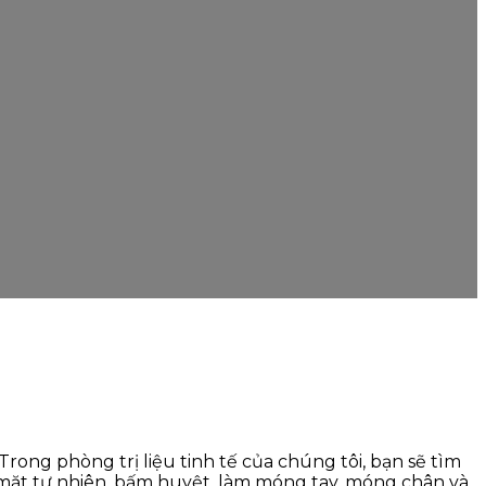
Trong phòng trị liệu tinh tế của chúng tôi, bạn sẽ tìm
a mặt tự nhiên, bấm huyệt, làm móng tay, móng chân và