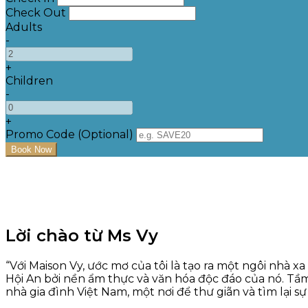
Check Out
Adults
-
+
Children
-
+
Promo Code (Optional)
Lời chào từ Ms Vy
“Với Maison Vy, ước mơ của tôi là tạo ra một ngôi nhà
Hội An bởi nền ẩm thực và văn hóa độc đáo của nó. Tầ
nhà gia đình Việt Nam, một nơi để thư giãn và tìm lại s