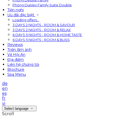
Phòng Deluxe Family
Phòng Duplex Family Suite Double
Tiện nghi
Ưu đãi đặc biệt
Loading offers…
3 DAYS 2 NIGHTS - ROOM & SAVOUR
3 DAYS 2 NIGHTS - ROOM & RELAX
6 DAYS 5 NIGHTS - ROOM & HOME TASTE
6 DAYS 5 NIGHTS - ROOM & BLISS
Reviews
Triển lãm ảnh
Về Hội An
Địa điểm
Liên hệ chúng tôi
Brochure
Spa Menu
de
en
es
fr
vi
Select language
Scroll