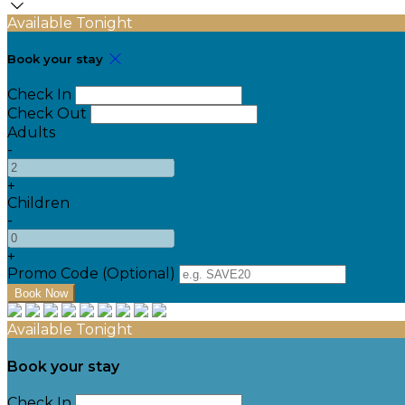
Available Tonight
Book your stay
Check In
Check Out
Adults
-
+
Children
-
+
Promo Code (Optional)
Available Tonight
Book your stay
Check In