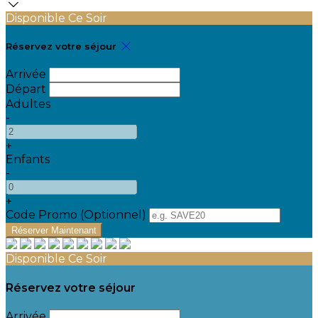
Disponible Ce Soir
Réservez votre séjour
Arrivée
Départ
Adultes
-
+
Enfants
-
+
Code Promo
(
Optionnel
)
Disponible Ce Soir
Réservez votre séjour
Arrivée