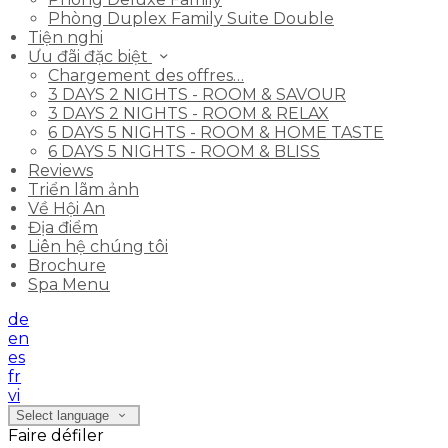
Phòng Duplex Family Suite Double
Tiện nghi
Ưu đãi đặc biệt
Chargement des offres…
3 DAYS 2 NIGHTS - ROOM & SAVOUR
3 DAYS 2 NIGHTS - ROOM & RELAX
6 DAYS 5 NIGHTS - ROOM & HOME TASTE
6 DAYS 5 NIGHTS - ROOM & BLISS
Reviews
Triển lãm ảnh
Về Hội An
Địa điểm
Liên hệ chúng tôi
Brochure
Spa Menu
de
en
es
fr
vi
Select language
Faire défiler