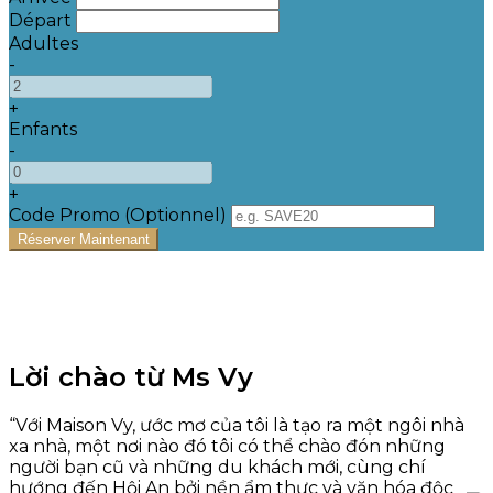
Départ
Adultes
-
+
Enfants
-
+
Code Promo
(
Optionnel
)
Lời chào từ Ms Vy
“Với Maison Vy, ước mơ của tôi là tạo ra một ngôi nhà
xa nhà, một nơi nào đó tôi có thể chào đón những
người bạn cũ và những du khách mới, cùng chí
hướng đến Hội An bởi nền ẩm thực và văn hóa độc