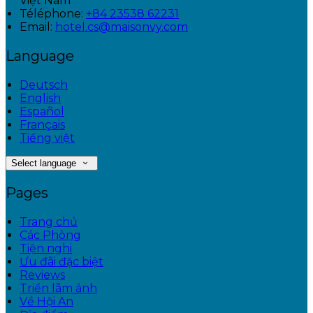
Việt Nam
Téléphone
:
+84 23538 62231
Email:
hotel.cs@maisonvy.com
Language
Deutsch
English
Español
Français
Tiếng việt
Select language
Pages
Trang chủ
Các Phòng
Tiện nghi
Ưu đãi đặc biệt
Reviews
Triển lãm ảnh
Về Hội An