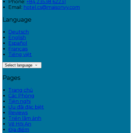
Phone:
+84 23538 62231
Email:
hotel.cs@maisonvy.com
Language
Deutsch
English
Español
Français
Tiếng việt
Select language
Pages
Trang chủ
Các Phòng
Tiện nghi
Ưu đãi đặc biệt
Reviews
Triển lãm ảnh
Về Hội An
Địa điểm