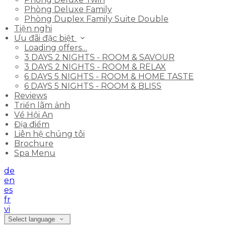
Phòng Deluxe Family
Phòng Duplex Family Suite Double
Tiện nghi
Ưu đãi đặc biệt
Loading offers…
3 DAYS 2 NIGHTS - ROOM & SAVOUR
3 DAYS 2 NIGHTS - ROOM & RELAX
6 DAYS 5 NIGHTS - ROOM & HOME TASTE
6 DAYS 5 NIGHTS - ROOM & BLISS
Reviews
Triển lãm ảnh
Về Hội An
Địa điểm
Liên hệ chúng tôi
Brochure
Spa Menu
de
en
es
fr
vi
Select language