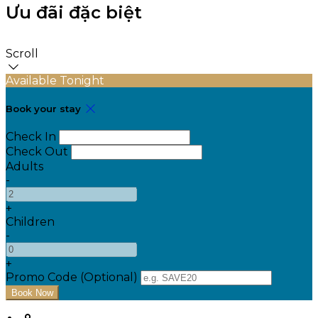
Ưu đãi đặc biệt
Scroll
Available Tonight
Book your stay
Check In
Check Out
Adults
-
+
Children
-
+
Promo Code (Optional)