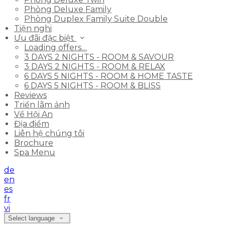
Phòng Deluxe Family
Phòng Duplex Family Suite Double
Tiện nghi
Ưu đãi đặc biệt
Loading offers…
3 DAYS 2 NIGHTS - ROOM & SAVOUR
3 DAYS 2 NIGHTS - ROOM & RELAX
6 DAYS 5 NIGHTS - ROOM & HOME TASTE
6 DAYS 5 NIGHTS - ROOM & BLISS
Reviews
Triển lãm ảnh
Về Hội An
Địa điểm
Liên hệ chúng tôi
Brochure
Spa Menu
de
en
es
fr
vi
Select language