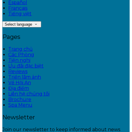
Español
Français
Tiếng việt
Select language
Pages
Trang chủ
Các Phòng
Tiện nghi
Ưu đãi đặc biệt
Reviews
Triển lãm ảnh
Về Hội An
Địa điểm
Liên hệ chúng tôi
Brochure
Spa Menu
Newsletter
Join our newsletter to keep informed about news