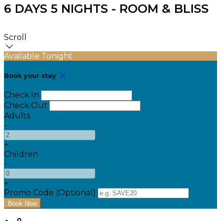
6 DAYS 5 NIGHTS - ROOM & BLISS
Scroll
Available Tonight
Book your stay
Check In
Check Out
Adults
-
+
Children
-
+
Promo Code (Optional)