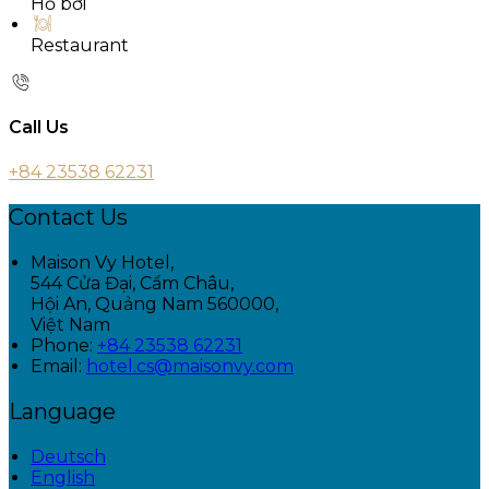
Hồ bơi
Restaurant
Call Us
+84 23538 62231
Contact Us
Maison Vy Hotel,
544 Cửa Đại, Cẩm Châu,
Hội An, Quảng Nam 560000,
Việt Nam
Phone:
+84 23538 62231
Email:
hotel.cs@maisonvy.com
Language
Deutsch
English