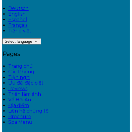
Deutsch
English
Español
Français
Tiếng việt
Select language
Pages
Trang chủ
Các Phòng
Tiện nghi
Ưu đãi đặc biệt
Reviews
Triển lãm ảnh
Về Hội An
Địa điểm
Liên hệ chúng tôi
Brochure
Spa Menu