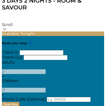
3 DAYS 2 NIGHTS - ROOM &
SAVOUR
Scroll
Available Tonight
Book your stay
Check In
Check Out
Adults
-
+
Children
-
+
Promo Code (Optional)