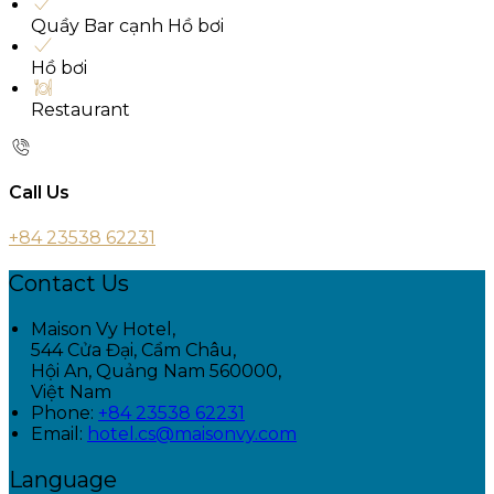
Quầy Bar cạnh Hồ bơi
Hồ bơi
Restaurant
Call Us
+84 23538 62231
Contact Us
Maison Vy Hotel,
544 Cửa Đại, Cẩm Châu,
Hội An, Quảng Nam 560000,
Việt Nam
Phone:
+84 23538 62231
Email:
hotel.cs@maisonvy.com
Language