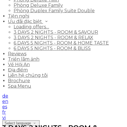
Phòng Deluxe Family
Phòng Duplex Family Suite Double
Tiện nghi
Ưu đãi đặc biệt
Loading offers…
3 DAYS 2 NIGHTS - ROOM & SAVOUR
3 DAYS 2 NIGHTS - ROOM & RELAX
6 DAYS 5 NIGHTS - ROOM & HOME TASTE
6 DAYS 5 NIGHTS - ROOM & BLISS
Reviews
Triển lãm ảnh
Về Hội An
Địa điểm
Liên hệ chúng tôi
Brochure
Spa Menu
de
en
es
fr
vi
Select language