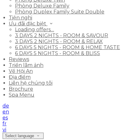
Phòng Deluxe Family
Phòng Duplex Family Suite Double
Tiện nghi
Ưu đãi đặc biệt
Loading offers…
3 DAYS 2 NIGHTS - ROOM & SAVOUR
3 DAYS 2 NIGHTS - ROOM & RELAX
6 DAYS 5 NIGHTS - ROOM & HOME TASTE
6 DAYS 5 NIGHTS - ROOM & BLISS
Reviews
Triển lãm ảnh
Về Hội An
Địa điểm
Liên hệ chúng tôi
Brochure
Spa Menu
de
en
es
fr
vi
Select language