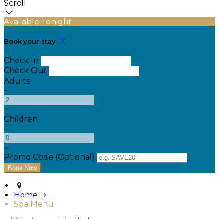
Scroll
Available Tonight
Book your stay
Check In
Check Out
Adults
-
+
Children
-
+
Promo Code (Optional)
Home
Spa Menu