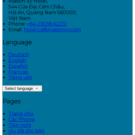
Maison Vy Hotel,
544 Cửa Đại, Cẩm Châu,
Hội An, Quảng Nam 560000,
Việt Nam
Phone:
+84 23538 62231
Email:
hotel.cs@maisonvy.com
Language
Deutsch
English
Español
Français
Tiếng việt
Select language
Pages
Trang chủ
Các Phòng
Tiện nghi
Ưu đãi đặc biệt