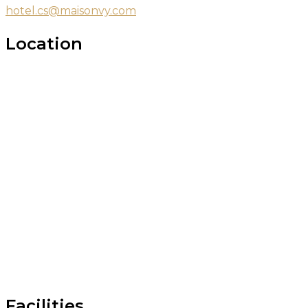
hotel.cs@maisonvy.com
Location
Facilities