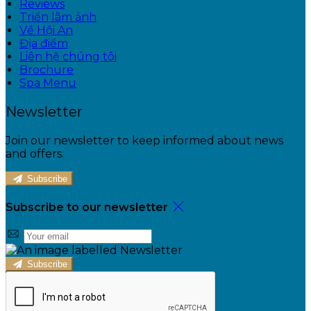
Reviews
Triển lãm ảnh
Về Hội An
Địa điểm
Liên hệ chúng tôi
Brochure
Spa Menu
Newsletter
Join our newsletter to keep informed about news
and offers.
Subscribe
Subscribe to our newsletter
Subscribe