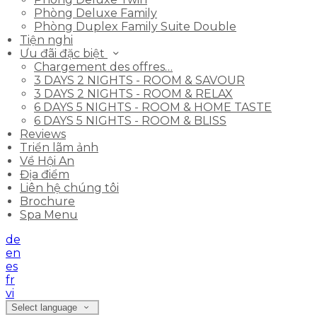
Phòng Deluxe Family
Phòng Duplex Family Suite Double
Tiện nghi
Ưu đãi đặc biệt
Chargement des offres…
3 DAYS 2 NIGHTS - ROOM & SAVOUR
3 DAYS 2 NIGHTS - ROOM & RELAX
6 DAYS 5 NIGHTS - ROOM & HOME TASTE
6 DAYS 5 NIGHTS - ROOM & BLISS
Reviews
Triển lãm ảnh
Về Hội An
Địa điểm
Liên hệ chúng tôi
Brochure
Spa Menu
de
en
es
fr
vi
Select language