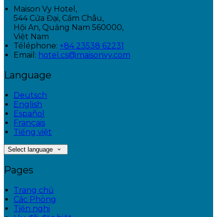
Maison Vy Hotel,
544 Cửa Đại, Cẩm Châu,
Hội An, Quảng Nam 560000,
Việt Nam
Téléphone
:
+84 23538 62231
Email:
hotel.cs@maisonvy.com
Language
Deutsch
English
Español
Français
Tiếng việt
Select language
Pages
Trang chủ
Các Phòng
Tiện nghi