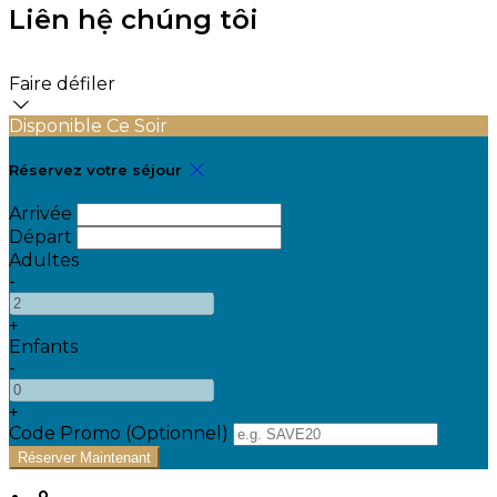
Liên hệ chúng tôi
Faire défiler
Disponible Ce Soir
Réservez votre séjour
Arrivée
Départ
Adultes
-
+
Enfants
-
+
Code Promo
(
Optionnel
)