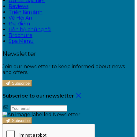
Ưu đãi đặc biệt
Reviews
Triển lãm ảnh
Về Hội An
Địa điểm
Liên hệ chúng tôi
Brochure
Spa Menu
Newsletter
Join our newsletter to keep informed about news
and offers.
Subscribe
Subscribe to our newsletter
Subscribe