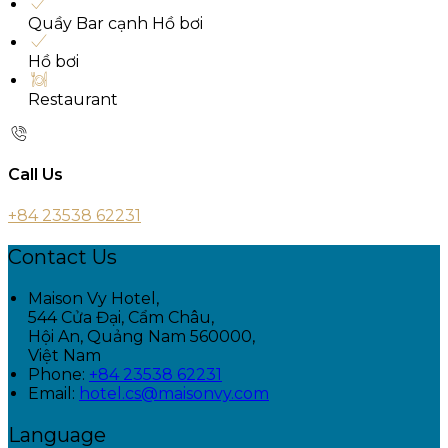
Quầy Bar cạnh Hồ bơi
Hồ bơi
Restaurant
Call Us
+84 23538 62231
Contact Us
Maison Vy Hotel,
544 Cửa Đại, Cẩm Châu,
Hội An, Quảng Nam 560000,
Việt Nam
Phone:
+84 23538 62231
Email:
hotel.cs@maisonvy.com
Language