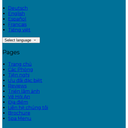
Deutsch
English
Español
Français
Tiếng việt
Select language
Pages
Trang chủ
Các Phòng
Tiện nghi
Ưu đãi đặc biệt
Reviews
Triển lãm ảnh
Về Hội An
Địa điểm
Liên hệ chúng tôi
Brochure
Spa Menu