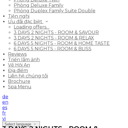
Phòng Deluxe Family
Phòng Duplex Family Suite Double
Tiện nghi
Ưu đãi đặc biệt
Loading offers…
3 DAYS 2 NIGHTS - ROOM & SAVOUR
3 DAYS 2 NIGHTS - ROOM & RELAX
6 DAYS 5 NIGHTS - ROOM & HOME TASTE
6 DAYS 5 NIGHTS - ROOM & BLISS
Reviews
Triển lãm ảnh
Về Hội An
Địa điểm
Liên hệ chúng tôi
Brochure
Spa Menu
de
en
es
fr
vi
Select language