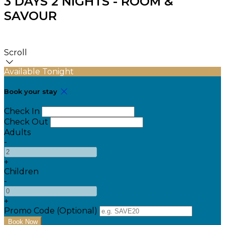
3 DAYS 2 NIGHTS - ROOM &
SAVOUR
Scroll
Available Tonight
Book your stay
Check In
Check Out
Adults
-
+
Children
-
+
Promo Code (Optional)