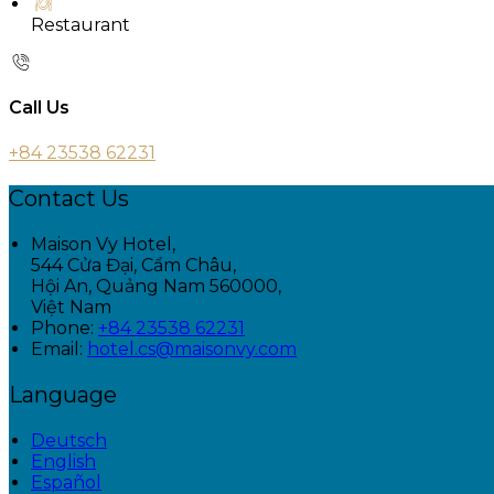
Restaurant
Call Us
+84 23538 62231
Contact Us
Maison Vy Hotel,
544 Cửa Đại, Cẩm Châu,
Hội An, Quảng Nam 560000,
Việt Nam
Phone:
+84 23538 62231
Email:
hotel.cs@maisonvy.com
Language
Deutsch
English
Español