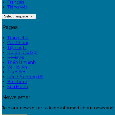
Français
Tiếng việt
Select language
Pages
Trang chủ
Các Phòng
Tiện nghi
Ưu đãi đặc biệt
Reviews
Triển lãm ảnh
Về Hội An
Địa điểm
Liên hệ chúng tôi
Brochure
Spa Menu
Newsletter
Join our newsletter to keep informed about news and o