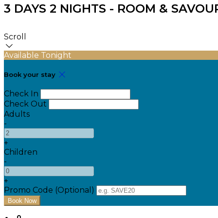
3 DAYS 2 NIGHTS - ROOM & SAVOU
Scroll
Available Tonight
Book your stay
Check In
Check Out
Adults
-
+
Children
-
+
Promo Code (Optional)