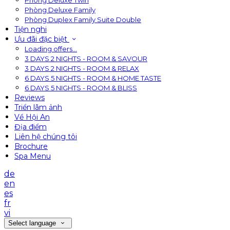
Phòng Deluxe Twin
Phòng Deluxe Family
Phòng Duplex Family Suite Double
Tiện nghi
Ưu đãi đặc biệt
Loading offers…
3 DAYS 2 NIGHTS - ROOM & SAVOUR
3 DAYS 2 NIGHTS - ROOM & RELAX
6 DAYS 5 NIGHTS - ROOM & HOME TASTE
6 DAYS 5 NIGHTS - ROOM & BLISS
Reviews
Triển lãm ảnh
Về Hội An
Địa điểm
Liên hệ chúng tôi
Brochure
Spa Menu
de
en
es
fr
vi
Select language