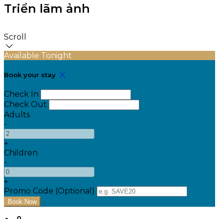
Triển lãm ảnh
Scroll
Available Tonight
Book your stay
Check In
Check Out
Adults
-
+
Children
-
+
Promo Code (Optional)