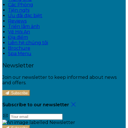
Các Phòng
Tiện nghi
Ưu đãi đặc biệt
Reviews
Triển lãm ảnh
Về Hội An
Địa điểm
Liên hệ chúng tôi
Brochure
Spa Menu
Newsletter
Join our newsletter to keep informed about news
and offers.
Subscribe
Subscribe to our newsletter