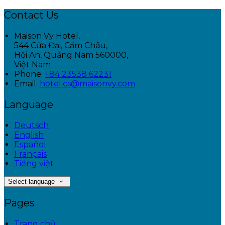
Contact Us
Maison Vy Hotel,
544 Cửa Đại, Cẩm Châu,
Hội An, Quảng Nam 560000,
Việt Nam
Phone:
+84 23538 62231
Email:
hotel.cs@maisonvy.com
Language
Deutsch
English
Español
Français
Tiếng việt
Select language
Pages
Trang chủ