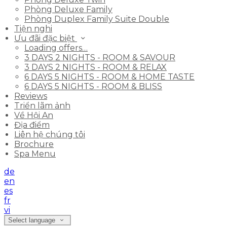
Phòng Deluxe Family
Phòng Duplex Family Suite Double
Tiện nghi
Ưu đãi đặc biệt
Loading offers…
3 DAYS 2 NIGHTS - ROOM & SAVOUR
3 DAYS 2 NIGHTS - ROOM & RELAX
6 DAYS 5 NIGHTS - ROOM & HOME TASTE
6 DAYS 5 NIGHTS - ROOM & BLISS
Reviews
Triển lãm ảnh
Về Hội An
Địa điểm
Liên hệ chúng tôi
Brochure
Spa Menu
de
en
es
fr
vi
Select language