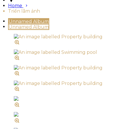
Home
Triển lãm ảnh
Unnamed Album
Unnamed Album