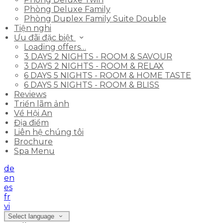
Phòng Deluxe Family
Phòng Duplex Family Suite Double
Tiện nghi
Ưu đãi đặc biệt
Loading offers…
3 DAYS 2 NIGHTS - ROOM & SAVOUR
3 DAYS 2 NIGHTS - ROOM & RELAX
6 DAYS 5 NIGHTS - ROOM & HOME TASTE
6 DAYS 5 NIGHTS - ROOM & BLISS
Reviews
Triển lãm ảnh
Về Hội An
Địa điểm
Liên hệ chúng tôi
Brochure
Spa Menu
de
en
es
fr
vi
Select language