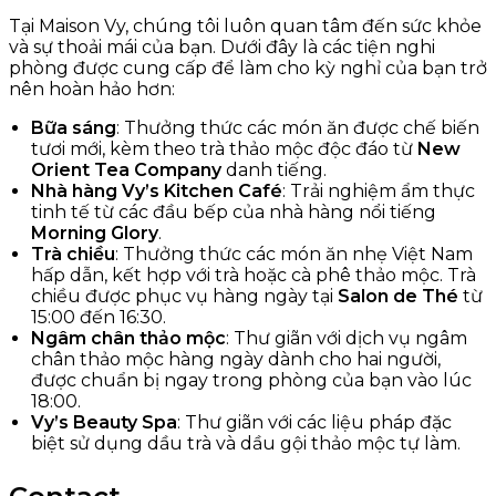
Tại Maison Vy, chúng tôi luôn quan tâm đến sức khỏe
và sự thoải mái của bạn. Dưới đây là các tiện nghi
phòng được cung cấp để làm cho kỳ nghỉ của bạn trở
nên hoàn hảo hơn:
Bữa sáng
: Thưởng thức các món ăn được chế biến
tươi mới, kèm theo trà thảo mộc độc đáo từ
New
Orient Tea Company
danh tiếng.
Nhà hàng Vy’s Kitchen Café
: Trải nghiệm ẩm thực
tinh tế từ các đầu bếp của nhà hàng nổi tiếng
Morning Glory
.
Trà chiều
: Thưởng thức các món ăn nhẹ Việt Nam
hấp dẫn, kết hợp với trà hoặc cà phê thảo mộc. Trà
chiều được phục vụ hàng ngày tại
Salon de Thé
từ
15:00 đến 16:30.
Ngâm chân thảo mộc
: Thư giãn với dịch vụ ngâm
chân thảo mộc hàng ngày dành cho hai người,
được chuẩn bị ngay trong phòng của bạn vào lúc
18:00.
Vy’s Beauty Spa
: Thư giãn với các liệu pháp đặc
biệt sử dụng dầu trà và dầu gội thảo mộc tự làm.