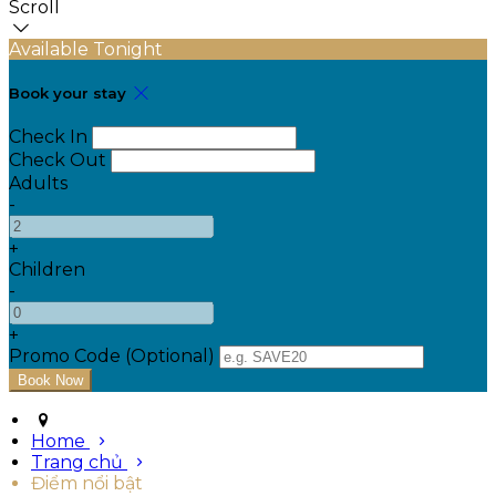
Scroll
Available Tonight
Book your stay
Check In
Check Out
Adults
-
+
Children
-
+
Promo Code (Optional)
Home
Trang chủ
Điểm nổi bật