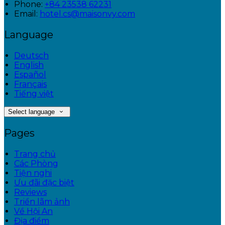
Phone:
+84 23538 62231
Email:
hotel.cs@maisonvy.com
Language
Deutsch
English
Español
Français
Tiếng việt
Select language
Pages
Trang chủ
Các Phòng
Tiện nghi
Ưu đãi đặc biệt
Reviews
Triển lãm ảnh
Về Hội An
Địa điểm