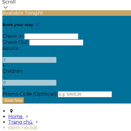
Scroll
Available Tonight
Book your stay
Check In
Check Out
Adults
-
+
Children
-
+
Promo Code (Optional)
Home
Trang chủ
Điểm nổi bật