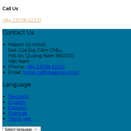
Call Us
+84 23538 62231
Contact Us
Maison Vy Hotel,
544 Cửa Đại, Cẩm Châu,
Hội An, Quảng Nam 560000,
Việt Nam
Phone:
+84 23538 62231
Email:
hotel.cs@maisonvy.com
Language
Deutsch
English
Español
Français
Tiếng việt
Select language