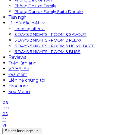
Phòng Deluxe Twin
Phòng Deluxe Family
Phòng Duplex Family Suite Double
Tiện nghi
Ưu đãi đặc biệt
Loading offers…
3 DAYS 2 NIGHTS - ROOM & SAVOUR
3 DAYS 2 NIGHTS - ROOM & RELAX
6 DAYS 5 NIGHTS - ROOM & HOME TASTE
6 DAYS 5 NIGHTS - ROOM & BLISS
Reviews
Triển lãm ảnh
Về Hội An
Địa điểm
Liên hệ chúng tôi
Brochure
Spa Menu
de
en
es
fr
vi
Select language