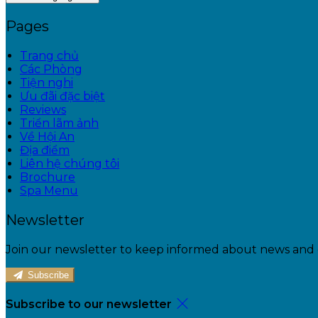
Pages
Trang chủ
Các Phòng
Tiện nghi
Ưu đãi đặc biệt
Reviews
Triển lãm ảnh
Về Hội An
Địa điểm
Liên hệ chúng tôi
Brochure
Spa Menu
Newsletter
Join our newsletter to keep informed about news and o
Subscribe
Subscribe to our newsletter