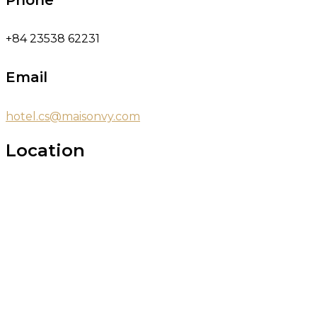
+84 23538 62231
Email
hotel.cs@maisonvy.com
Location