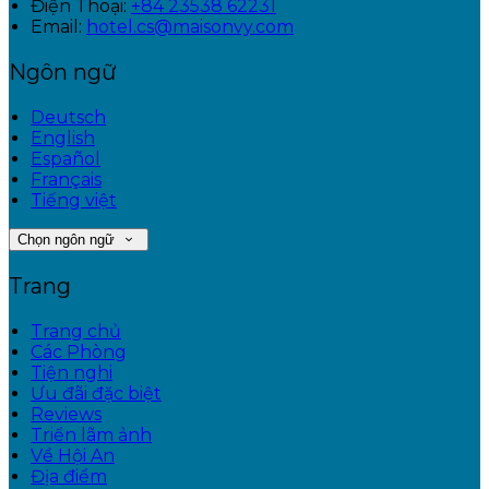
Điện Thoại
:
+84 23538 62231
Email:
hotel.cs@maisonvy.com
Ngôn ngữ
Deutsch
English
Español
Français
Tiếng việt
Chọn ngôn ngữ
Trang
Trang chủ
Các Phòng
Tiện nghi
Ưu đãi đặc biệt
Reviews
Triển lãm ảnh
Về Hội An
Địa điểm