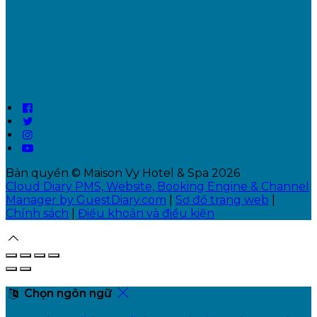
Bản quyền
©
Maison Vy Hotel & Spa 2026
Cloud Diary PMS, Website, Booking Engine & Channel
Manager by GuestDiary.com
|
Sơ đồ trang web
|
Chính sách
|
Điều khoản và điều kiện
Chọn ngôn ngữ