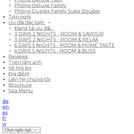
Phòng Deluxe Family
Phòng Duplex Family Suite Double
Tiện nghi
Ưu đãi đặc biệt
Đang tải ưu đãi…
3 DAYS 2 NIGHTS - ROOM & SAVOUR
3 DAYS 2 NIGHTS - ROOM & RELAX
6 DAYS 5 NIGHTS - ROOM & HOME TASTE
6 DAYS 5 NIGHTS - ROOM & BLISS
Reviews
Triển lãm ảnh
Về Hội An
Địa điểm
Liên hệ chúng tôi
Brochure
Spa Menu
de
en
es
fr
vi
Chọn ngôn ngữ