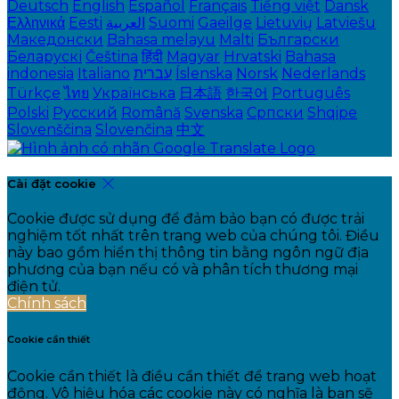
Deutsch
English
Español
Français
Tiếng việt
Dansk
Ελληνικά
Eesti
العربية
Suomi
Gaeilge
Lietuvių
Latviešu
Македонски
Bahasa melayu
Malti
Български
Беларускі
Čeština
हिंदी
Magyar
Hrvatski
Bahasa
indonesia
Italiano
עברית
Íslenska
Norsk
Nederlands
Türkçe
ไทย
Українська
日本語
한국어
Português
Polski
Русский
Română
Svenska
Српски
Shqipe
Slovenščina
Slovenčina
中文
Cài đặt cookie
Cookie được sử dụng để đảm bảo bạn có được trải
nghiệm tốt nhất trên trang web của chúng tôi. Điều
này bao gồm hiển thị thông tin bằng ngôn ngữ địa
phương của bạn nếu có và phân tích thương mại
điện tử.
Chính sách
Cookie cần thiết
Cookie cần thiết là điều cần thiết để trang web hoạt
động. Vô hiệu hóa các cookie này có nghĩa là bạn sẽ