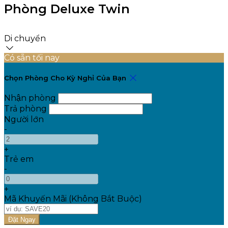
Phòng Deluxe Twin
Di chuyển
Có sẵn tối nay
Chọn Phòng Cho Kỳ Nghỉ Của Bạn
Nhận phòng
Trả phòng
Người lớn
-
+
Trẻ em
-
+
Mã Khuyến Mãi
(
Không Bắt Buộc
)