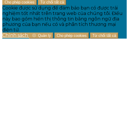
Cho phép cookies
Từ chối tất cả
Cookie được sử dụng để đảm bảo bạn có được trải
nghiệm tốt nhất trên trang web của chúng tôi. Điều
này bao gồm hiển thị thông tin bằng ngôn ngữ địa
phương của bạn nếu có và phân tích thương mại
điện tử.
Chính sách
Quản lý
Cho phép cookies
Từ chối tất cả