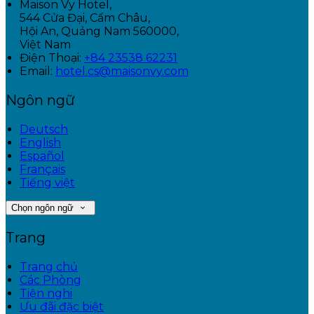
Maison Vy Hotel,
544 Cửa Đại, Cẩm Châu,
Hội An, Quảng Nam 560000,
Việt Nam
Điện Thoại
:
+84 23538 62231
Email:
hotel.cs@maisonvy.com
Ngôn ngữ
Deutsch
English
Español
Français
Tiếng việt
Chọn ngôn ngữ
Trang
Trang chủ
Các Phòng
Tiện nghi
Ưu đãi đặc biệt