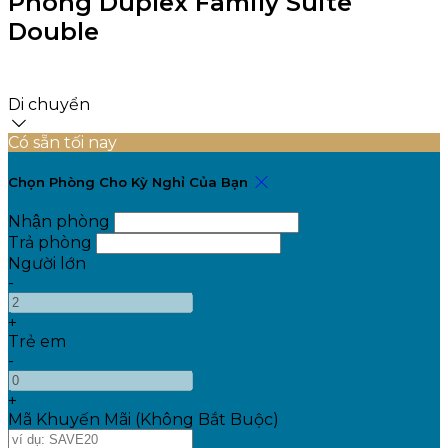
Phòng Duplex Family Suite
Double
Di chuyển
Có sẵn tối nay
Chọn Phòng Cho Kỳ Nghỉ Của Bạn
Nhận phòng
Trả phòng
Người lớn
-
+
Trẻ em
-
+
Mã Khuyến Mãi
(
Không Bắt Buộc
)