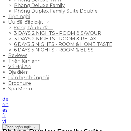
Phòng Deluxe Family
Phòng Duplex Family Suite Double
Tiện nghi
Ưu đãi đặc biệt
Đang tải ưu đãi…
3 DAYS 2 NIGHTS - ROOM & SAVOUR
3 DAYS 2 NIGHTS - ROOM & RELAX
6 DAYS 5 NIGHTS - ROOM & HOME TASTE
6 DAYS 5 NIGHTS - ROOM & BLISS
Reviews
Triển lãm ảnh
Về Hội An
Địa điểm
Liên hệ chúng tôi
Brochure
Spa Menu
de
en
es
fr
vi
Chọn ngôn ngữ