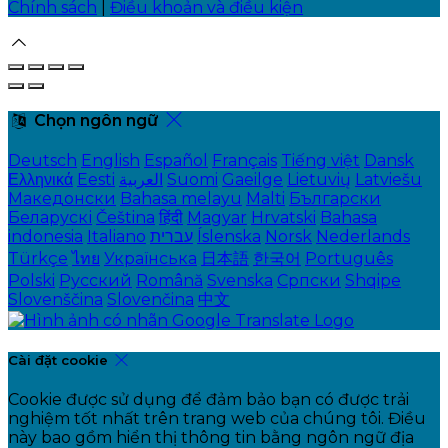
Chính sách
|
Điều khoản và điều kiện
Chọn ngôn ngữ
Deutsch
English
Español
Français
Tiếng việt
Dansk
Ελληνικά
Eesti
العربية
Suomi
Gaeilge
Lietuvių
Latviešu
Македонски
Bahasa melayu
Malti
Български
Беларускі
Čeština
हिंदी
Magyar
Hrvatski
Bahasa
indonesia
Italiano
עברית
Íslenska
Norsk
Nederlands
Türkçe
ไทย
Українська
日本語
한국어
Português
Polski
Русский
Română
Svenska
Српски
Shqipe
Slovenščina
Slovenčina
中文
Cài đặt cookie
Cookie được sử dụng để đảm bảo bạn có được trải
nghiệm tốt nhất trên trang web của chúng tôi. Điều
này bao gồm hiển thị thông tin bằng ngôn ngữ địa