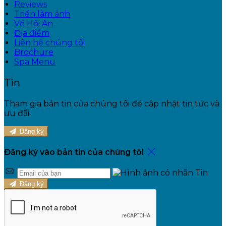
Reviews
Triển lãm ảnh
Về Hội An
Địa điểm
Liên hệ chúng tôi
Brochure
Spa Menu
Tin
Tham gia bản tin của chúng tôi để cập nhật tin tức và
ưu đãi.
Đăng ký
Đăng ký vào bản tin của chúng tôi
Đăng ký