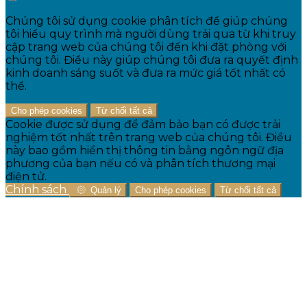
Chúng tôi sử dụng cookie phân tích để giúp chúng
tôi hiểu quy trình mà người dùng trải qua từ khi truy
cập trang web của chúng tôi đến khi đặt phòng với
chúng tôi. Điều này giúp chúng tôi đưa ra quyết định
kinh doanh sáng suốt và đưa ra mức giá tốt nhất có
thể.
Cho phép cookies
Từ chối tất cả
Cookie được sử dụng để đảm bảo bạn có được trải
nghiệm tốt nhất trên trang web của chúng tôi. Điều
này bao gồm hiển thị thông tin bằng ngôn ngữ địa
phương của bạn nếu có và phân tích thương mại
điện tử.
Chính sách
Quản lý
Cho phép cookies
Từ chối tất cả