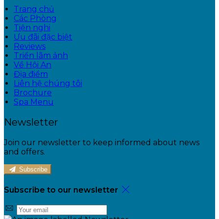
Trang chủ
Các Phòng
Tiện nghi
Ưu đãi đặc biệt
Reviews
Triển lãm ảnh
Về Hội An
Địa điểm
Liên hệ chúng tôi
Brochure
Spa Menu
Newsletter
Join our newsletter to keep informed about news
and offers.
Subscribe
Subscribe to our newsletter