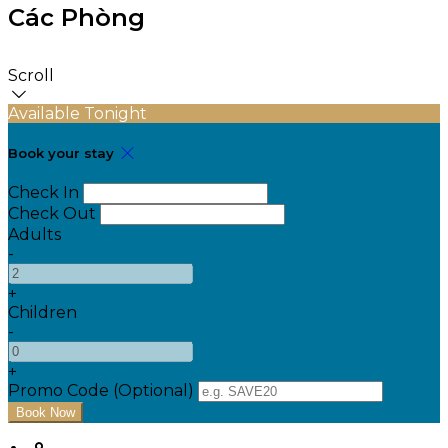
Các Phòng
Scroll
Available Tonight
Book your stay
Check In
Check Out
Adults
-
+
Children
-
+
Promo Code (Optional)