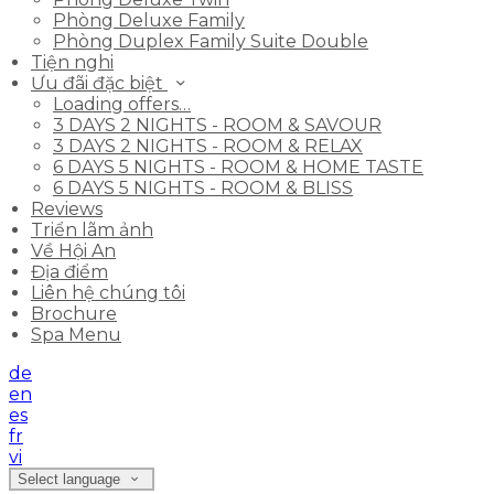
Phòng Deluxe Family
Phòng Duplex Family Suite Double
Tiện nghi
Ưu đãi đặc biệt
Loading offers…
3 DAYS 2 NIGHTS - ROOM & SAVOUR
3 DAYS 2 NIGHTS - ROOM & RELAX
6 DAYS 5 NIGHTS - ROOM & HOME TASTE
6 DAYS 5 NIGHTS - ROOM & BLISS
Reviews
Triển lãm ảnh
Về Hội An
Địa điểm
Liên hệ chúng tôi
Brochure
Spa Menu
de
en
es
fr
vi
Select language