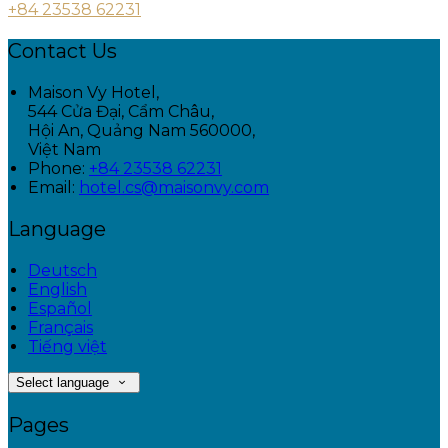
+84 23538 62231
Contact Us
Maison Vy Hotel,
544 Cửa Đại, Cẩm Châu,
Hội An, Quảng Nam 560000,
Việt Nam
Phone:
+84 23538 62231
Email:
hotel.cs@maisonvy.com
Language
Deutsch
English
Español
Français
Tiếng việt
Select language
Pages