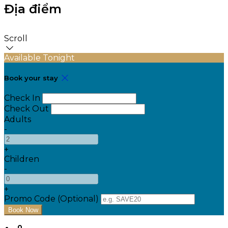
Địa điểm
Scroll
Available Tonight
Book your stay
Check In
Check Out
Adults
-
+
Children
-
+
Promo Code (Optional)