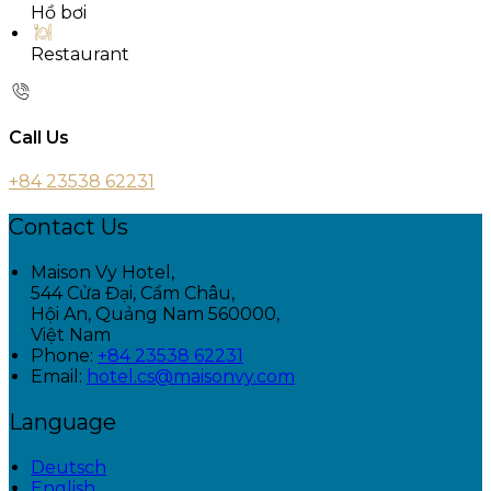
Hồ bơi
Restaurant
Call Us
+84 23538 62231
Contact Us
Maison Vy Hotel,
544 Cửa Đại, Cẩm Châu,
Hội An, Quảng Nam 560000,
Việt Nam
Phone:
+84 23538 62231
Email:
hotel.cs@maisonvy.com
Language
Deutsch
English