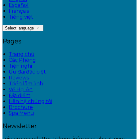
Español
Français
Tiếng việt
Select language
Pages
Trang chủ
Các Phòng
Tiện nghi
Ưu đãi đặc biệt
Reviews
Triển lãm ảnh
Về Hội An
Địa điểm
Liên hệ chúng tôi
Brochure
Spa Menu
Newsletter
Join our newsletter to keep informed about news