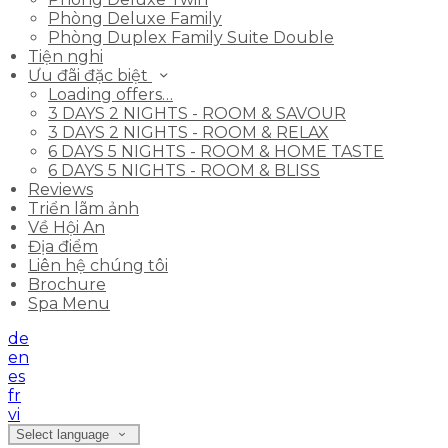
Phòng Deluxe Family
Phòng Duplex Family Suite Double
Tiện nghi
Ưu đãi đặc biệt
Loading offers…
3 DAYS 2 NIGHTS - ROOM & SAVOUR
3 DAYS 2 NIGHTS - ROOM & RELAX
6 DAYS 5 NIGHTS - ROOM & HOME TASTE
6 DAYS 5 NIGHTS - ROOM & BLISS
Reviews
Triển lãm ảnh
Về Hội An
Địa điểm
Liên hệ chúng tôi
Brochure
Spa Menu
de
en
es
fr
vi
Select language